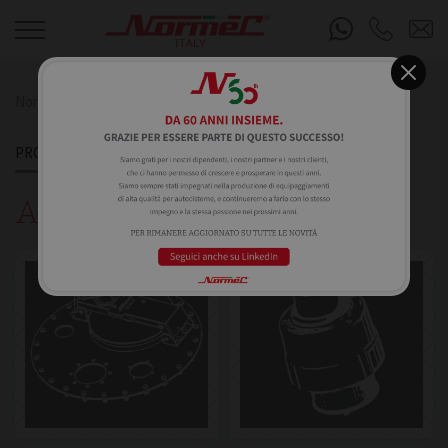
Normec S.R.L.
Prodotti
PRODOTTI
ALLUMINIO