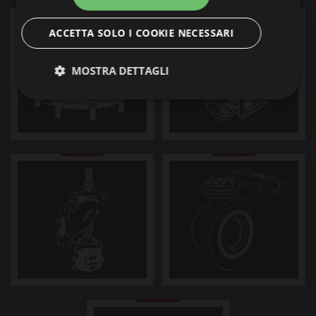
ACCETTA SOLO I COOKIE NECESSARI
MOSTRA DETTAGLI
Strettamente necessari
Performance
Targeting
Funzionalità
Non classificati
I cookie strettamente necessari consentono le
funzionalità principali del sito web come l'accesso
dell'utente e la gestione dell'account. Il sito web non
può essere utilizzato correttamente senza i cookie
strettamente necessari.
Provider /
Nome
Scadenza
Descrizione
Dominio
__cf_bm
29 minuti
Questo cook
Cloudflare
54
viene
Inc.
secondi
utilizzato pe
.vimeo.com
distinguere t
umani e bot