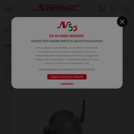
Normec S.R.L.
Prodotti
Accoppiatori API carico e scarico
PRODOTTI
ACCOPPIATORI API CARICO
E SCARICO