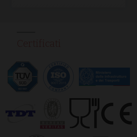
strettamente necessari.
Provider /
Nome
Scadenza
Descrizione
Dominio
__cf_bm
29 minuti
Questo cook
Cloudflare
54
viene
Inc.
secondi
utilizzato pe
.vimeo.com
Certificati
distinguere t
umani e bot
Ciò è
vantaggioso
per il sito
Web, al fine 
effettuare
rapporti vali
sull'utilizzo 
proprio sito
Web.
XSRF-TOKEN
www.normec.it
1 ora 59
Questo cook
minuti
è stato scritt
per aiutare
con la
sicurezza del
sito a
prevenire
attacchi Cros
Site Request
Forgery.