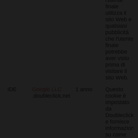
l'utente
Cookie-
finale
Script.com
funzioni
utilizza il
correttament
sito Web e
_dc_gtm_UA-
.normec.it
59
Questo cook
qualsiasi
212890713-1
secondi
è associato a
pubblicità
siti che
utilizzano
che l'utente
Google Tag
finale
Manager per
caricare altri
potrebbe
script e codi
aver visto
in una pagin
Laddove vie
prima di
utilizzato, p
visitare il
essere
considerato
sito Web.
come
strettament
necessario
IDE
Google LLC
1 anno
Questo
poiché senz
.doubleclick.net
cookie è
di esso, altri
script
impostato
potrebbero
da
non
funzionare
Doubleclick
correttament
e fornisce
La fine del
nome è un
informazioni
numero
su come
univoco che