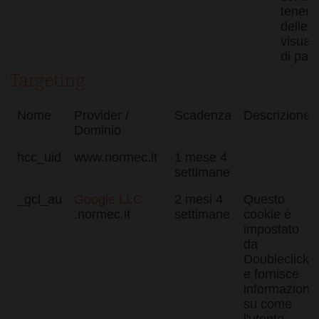
Web, al fine 
tenere
effettuare
rapporti vali
delle
sull'utilizzo 
visuali
proprio sito
Web.
di pag
XSRF-TOKEN
www.normec.it
1 ora 59
Questo cook
Targeting
minuti
è stato scritt
per aiutare
con la
sicurezza del
Nome
Provider /
Scadenza
Descrizione
sito a
Dominio
prevenire
attacchi Cros
Site Request
hcc_uid
www.normec.it
1 mese 4
Forgery.
settimane
CookieScriptConsent
4
Questo cook
CookieScript
settimane
viene
.normec.it
_gcl_au
Google LLC
2 mesi 4
Questo
2 giorni
utilizzato da
.normec.it
settimane
cookie è
servizio
Cookie-
impostato
Script.com p
da
ricordare le
preferenze d
Doubleclick
consenso su
e fornisce
cookie dei
visitatori. È
informazioni
necessario c
su come
il banner dei
cookie di