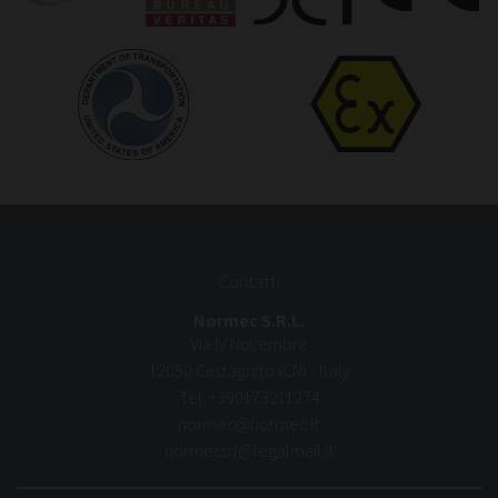
_gid
1 giorno
sito Web.
Questo cookie
Google
è impostato da
LLC
Google
.normec.it
Analytics.
Memorizza e
aggiorna un
valore univoco
per ogni
pagina visitata
e viene
utilizzato per
contare e
tenere traccia
delle
visualizzazioni
di pagina.
Contatti
Normec S.R.L.
Via IV Novembre
12050 Castagnito (CN) - Italy
Tel.
+390173211274
normec@normec.it
normecsrl@legalmail.it