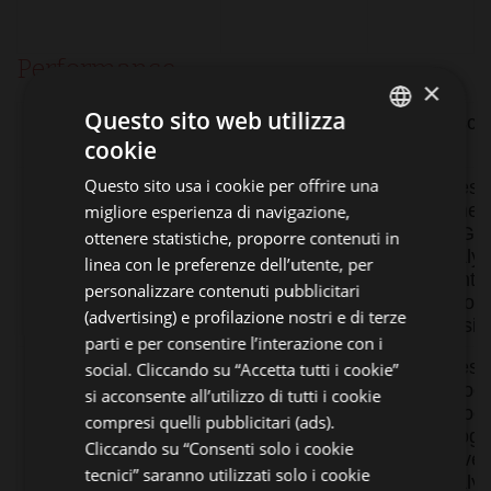
Performance
×
Questo sito web utilizza
Nome
Provider /
Scadenza
Descri
cookie
Dominio
ITALIAN
Questo sito usa i cookie per offrire una
_ga_98FWSF5QEH
.normec.it
1 anno 1
Questo
ENGLISH
mese
viene u
migliore esperienza di navigazione,
GERMAN
da Go
ottenere statistiche, proporre contenuti in
Analyt
linea con le preferenze dell’utente, per
FRENCH
manten
personalizzare contenuti pubblicitari
stato d
RUSSIAN
(advertising) e profilazione nostri e di terze
sessio
parti e per consentire l’interazione con i
_ga
Google
1 anno 1
Quest
social. Cliccando su “Accetta tutti i cookie”
LLC
mese
di coo
si acconsente all’utilizzo di tutti i cookie
.normec.it
associ
compresi quelli pubblicitari (ads).
Googl
Cliccando su “Consenti solo i cookie
Univer
tecnici” saranno utilizzati solo i cookie
Analyt