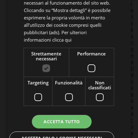
necessari al funzionamento del sito web.
è un
Cliccando su “Mostra dettagli” è possibile
aggio
signifi
esprimere la propria volontà in merito
del ser
all’utilizzo dei cookie compresi quelli
analisi
pubblicitari (ads). Per ulteriori
comun
informazioni
clicca qui
utilizz
Google
Strettamente
Performance
Questo
necessari
viene u
per di
utenti 
asseg
Targeting
Funzionalità
Non
classificati
un nu
genera
modo 
come
identif
del cli
ACCETTA TUTTO
incluso
richies