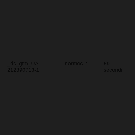
v
_dc_gtm_UA-
.normec.it
59
212890713-1
secondi
s
c