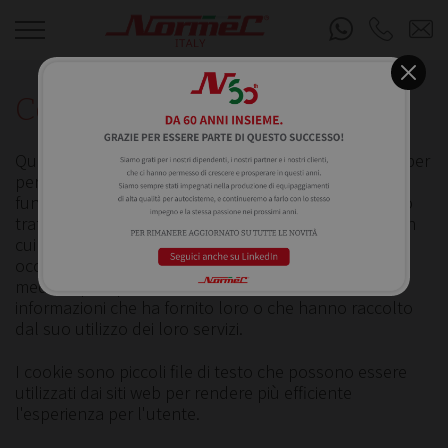
Cookie Policy
Questo sito web utilizza i cookie. Utilizziamo i cookie per
personalizzare contenuti ed annunci, per fornire
funzionalità dei social media e per analizzare il nostro
traffico. Condividiamo inoltre informazioni sul modo in
cui utilizza il nostro sito con i nostri partner che si
occupano di analisi dei dati web, pubblicità e social
media, i quali potrebbero combinarle con altre
informazioni che ha fornito loro o che hanno raccolto
dal suo utilizzo dei loro servizi.
I cookie sono piccoli file di testo che possono essere
utilizzati dai siti web per rendere più efficiente
l'esperienza per l'utente.