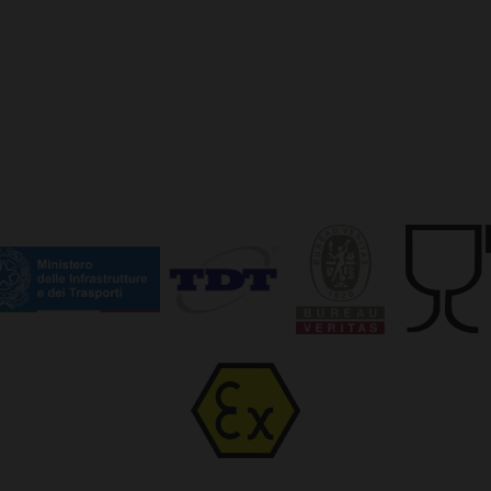
cookie is used to distinguish unique users by assigning a
.normec.it
number as a client identifier. It is included in each page req
1 year
Questo cookie è impostato da Doubleclick e fornisce informazi
LC
used to calculate visitor, session and campaign data for the 
finale utilizza il sito Web e qualsiasi pubblicità che l'utente fin
ick.net
reports.
visto prima di visitare il sito Web.
1 day
This cookie is set by Google Analytics. It stores and update
Google
each page visited and is used to count and track pageviews
LLC
.normec.it