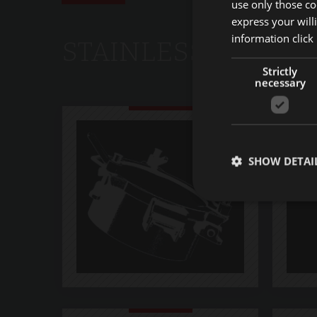
use only those co
express your will
information
click
STAINLESS STEEL
Strictly
necessary
SHOW DETAI
Strictly necessary co
used properly without
Name