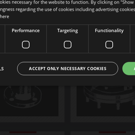
okies necessary for the website to function. By clicking on "Show 
ingness regarding the use of cookies including advertising cookies
 here
Performance
Targeting
Functionality
LS
ACCEPT ONLY NECESSARY COOKIES
Strictly necessary
Performance
Targeting
Functionality
Unclassifie
okies allow core website functionality such as user login and account management. Th
 strictly necessary cookies.
Provider /
Expiration
Description
Domain