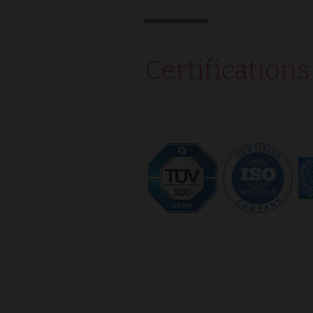
IDE
Google L
.doublecl
_gid
Certifications