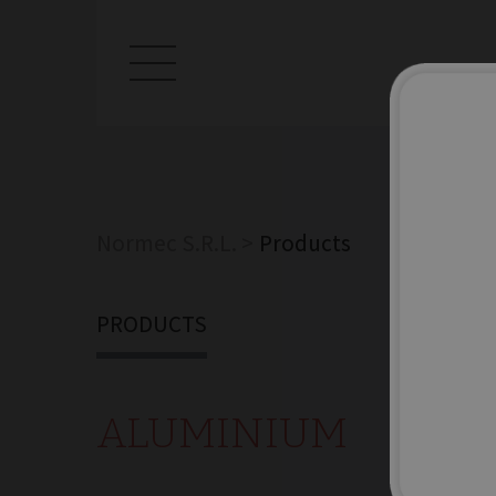
Normec S.R.L.
Products
PRODUCTS
ALUMINIUM