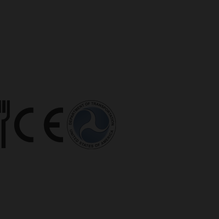
 randomly generated
uest in a site and
oni su come l'utente
sites analytics
ale potrebbe aver
 a unique value for
.