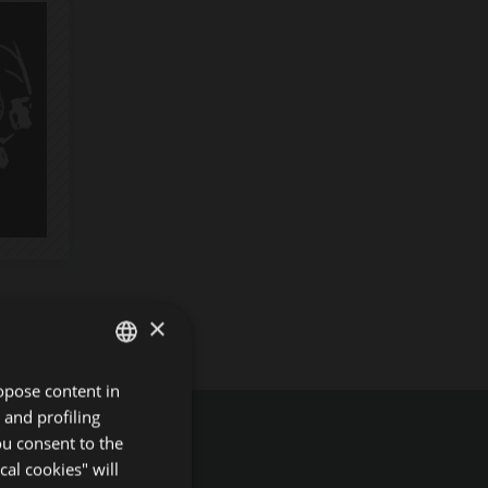
×
ropose content in
ITALIAN
 and profiling
ENGLISH
ou consent to the
GERMAN
cal cookies" will