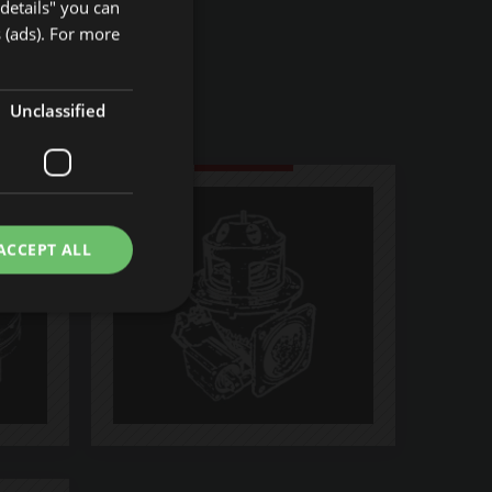
details" you can
FRENCH
 (ads). For more
RUSSIAN
Unclassified
ACCEPT ALL
d
e website cannot be