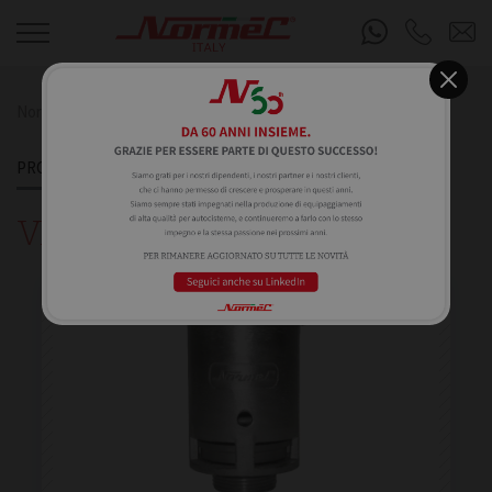
Normec S.R.L.
Prodotti
Valvole di sicurezza
PRODOTTI
VALVOLE DI SICUREZZA