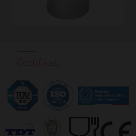
Forgery.
CookieScriptConsent
4
Questo cook
CookieScript
settimane
viene
.normec.it
2 giorni
utilizzato da
servizio
Cookie-
Script.com p
ricordare le
preferenze d
consenso su
cookie dei
visitatori. È
necessario c
Certificati
il banner dei
cookie di
Cookie-
Script.com
funzioni
correttament
_dc_gtm_UA-
.normec.it
59
Questo cook
212890713-1
secondi
è associato a
siti che
utilizzano
Google Tag
Manager per
caricare altri
script e codi
in una pagin
Laddove vie
utilizzato, p