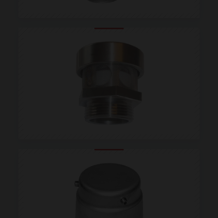
dell'utente e la gestione dell'account. Il sito web non
può essere utilizzato correttamente senza i cookie
strettamente necessari.
Provider /
Nome
Scadenza
Descrizione
Dominio
__cf_bm
29 minuti
Questo cook
Cloudflare
54
viene
Inc.
secondi
utilizzato pe
.vimeo.com
distinguere t
umani e bot
Ciò è
vantaggioso
per il sito
Web, al fine 
effettuare
rapporti vali
sull'utilizzo 
proprio sito
Web.
XSRF-TOKEN
www.normec.it
1 ora 59
Questo cook
minuti
è stato scritt
per aiutare
con la
sicurezza del
sito a
prevenire
attacchi Cros
Site Request