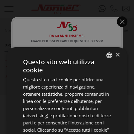
Normec S.R.L.
Prodotti
Trasporto latte - Accessori per cisterne
PRODOTTI
×
Questo sito web utilizza
TRASPORTO LATTE -
cookie
ITALIAN
ACCESSORI PER CISTERNE
Questo sito usa i cookie per offrire una
ENGLISH
migliore esperienza di navigazione,
GERMAN
ottenere statistiche, proporre contenuti in
linea con le preferenze dell’utente, per
FRENCH
personalizzare contenuti pubblicitari
RUSSIAN
Certificati
(advertising) e profilazione nostri e di terze
parti e per consentire l’interazione con i
social. Cliccando su “Accetta tutti i cookie”